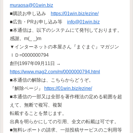
muraosa@01win.biz
■購読お申し込み
https://01win.biz/ezine/
■広告・PRお申し込み等
info@01win.biz
■本通信は、以下のシステムにて発刊しております。
感謝。m(_ _)m
▼インターネットの本屋さん『まぐまぐ』マガジン
ＩＤ=0000000794
創刊1997年09月11日 →
https://www.mag2.com/m/0000000794.html
■本通信の解除は、こちらからどうぞ。
『解除ページ』
https://01win.biz/ezine/
■本通信の一部又は全部を著作権法の定める範囲を超
えて、無断で複写、複製
転載することを禁じます。
出典を明らかにしての引用、全文の転載は可です。
■無料レポートの請求、一括投稿サービスのご利用等