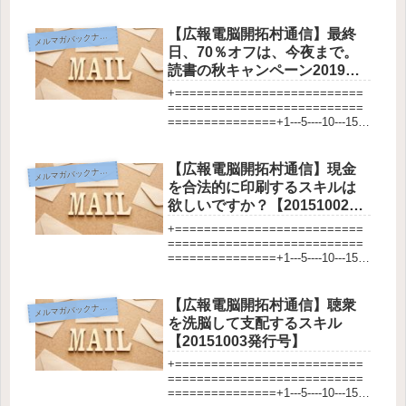
-20---25---30---35---40---45---5...
【広報電脳開拓村通信】最終
メ
ルマガバックナンバー
日、70％オフは、今夜まで。
読書の秋キャンペーン2019年
【20191031発行号】
+==========================
===========================
===============+1---5----10---15--
-20---25---30---35---40---45---5...
【広報電脳開拓村通信】現金
メ
ルマガバックナンバー
を合法的に印刷するスキルは
欲しいですか？【20151002発
行号】
+==========================
===========================
===============+1---5----10---15--
-20---25---30---35---40---45---5...
【広報電脳開拓村通信】聴衆
メ
ルマガバックナンバー
を洗脳して支配するスキル
【20151003発行号】
+==========================
===========================
===============+1---5----10---15--