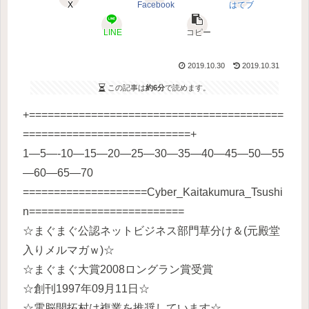
X
Facebook
はてブ
LINE
コピー
2019.10.30
2019.10.31
この記事は
約6分
で読めます。
+=========================================
===========================+
1—5—-10—15—20—25—30—35—40—45—50—55
—60—65—70
====================Cyber_Kaitakumura_Tsushi
n=========================
☆まぐまぐ公認ネットビジネス部門草分け＆(元殿堂
入りメルマガｗ)☆
☆まぐまぐ大賞2008ロングラン賞受賞
☆創刊1997年09月11日☆
☆電脳開拓村は複業を推奨しています☆