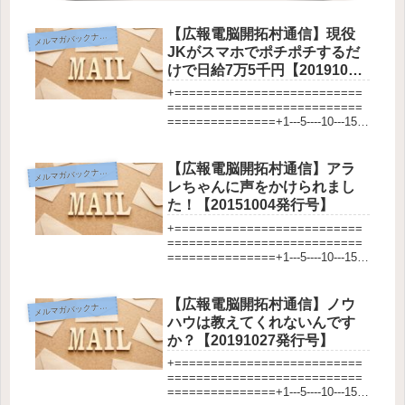
【広報電脳開拓村通信】現役
メ
ルマガバックナンバー
JKがスマホでポチポチするだ
けで日給7万5千円【20191012
発行号】
+==========================
===========================
===============+1---5----10---15--
-20---25---30---35---40---45---5...
【広報電脳開拓村通信】アラ
メ
ルマガバックナンバー
レちゃんに声をかけられまし
た！【20151004発行号】
+==========================
===========================
===============+1---5----10---15--
-20---25---30---35---40---45---5...
【広報電脳開拓村通信】ノウ
メ
ルマガバックナンバー
ハウは教えてくれないんです
か？【20191027発行号】
+==========================
===========================
===============+1---5----10---15--