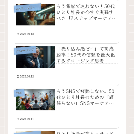
もう集客で迷わない！50代
ステップマーケティング
2
ひとり社長が今すぐ実践す
べき「2ステップマーケティ
ング」の基本と考え方
2025.09.13
「売り込み感ゼロ」で高成
クロージング
約率！50代の信頼を最大化
するクロージング思考
2025.09.12
もうSNSで疲弊しない。50
SNS
代ひとり社長のための「頑
張らない」SNSマーケティ
ング術
2025.09.11
ひとり社長が商品・サービ