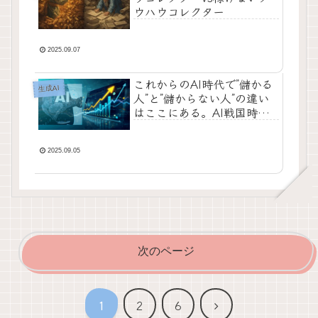
ウハウコレクター
2025.09.07
これからのAI時代で”儲かる
生成AI
人”と”儲からない人”の違い
はここにある。AI戦国時代
の戦い方を教えます。
2025.09.05
次のページ
次
1
2
6