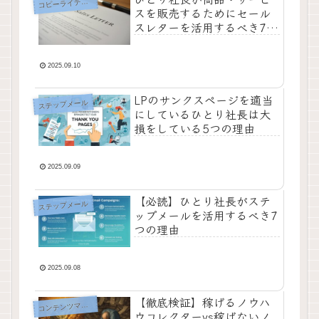
コ
ピーライティング
スを販売するためにセール
スレターを活用するべき7つ
の理由
2025.09.10
LPのサンクスページを適当
ステップメール
にしているひとり社長は大
損をしている5つの理由
2025.09.09
【必読】ひとり社長がステ
ステップメール
ップメールを活用するべき7
つの理由
2025.09.08
【徹底検証】稼げるノウハ
ンテンツマーケティング
コ
ウコレクターvs稼げないノ