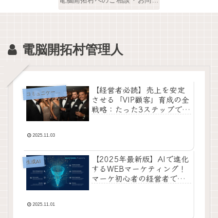
電脳開拓村管理人
【経営者必読】売上を安定
コ
ミュニケーション
させる「VIP顧客」育成の全
戦略：たった3ステップで会
社を変える方法
2025.11.03
【2025年最新版】AIで進化
生成AI
するWEBマーケティング！
マーケ初心者の経営者でも
わかる「自動で売れる仕組
み」の作り方
2025.11.01