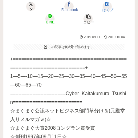
X
Facebook
はてブ
LINE
コピー
2019.09.11
2019.10.04
この記事は
約8分
で読めます。
+=========================================
===========================+
1—5—-10—15—20—25—30—35—40—45—50—55
—60—65—70
====================Cyber_Kaitakumura_Tsushi
n=========================
☆まぐまぐ公認ネットビジネス部門草分け＆(元殿堂
入りメルマガｗ)☆
☆まぐまぐ大賞2008ロングラン賞受賞
☆創刊1997年09月11日☆