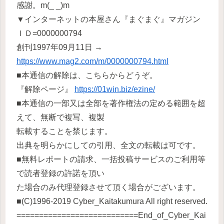
感謝。m(_ _)m
▼インターネットの本屋さん『まぐまぐ』マガジン
ＩＤ=0000000794
創刊1997年09月11日 →
https://www.mag2.com/m/0000000794.html
■本通信の解除は、こちらからどうぞ。
『解除ページ』
https://01win.biz/ezine/
■本通信の一部又は全部を著作権法の定める範囲を超
えて、無断で複写、複製
転載することを禁じます。
出典を明らかにしての引用、全文の転載は可です。
■無料レポートの請求、一括投稿サービスのご利用等
で読者登録の許諾を頂い
た場合のみ代理登録させて頂く場合がございます。
■(C)1996-2019 Cyber_Kaitakumura All right reserved.
===========================End_of_Cyber_Kai