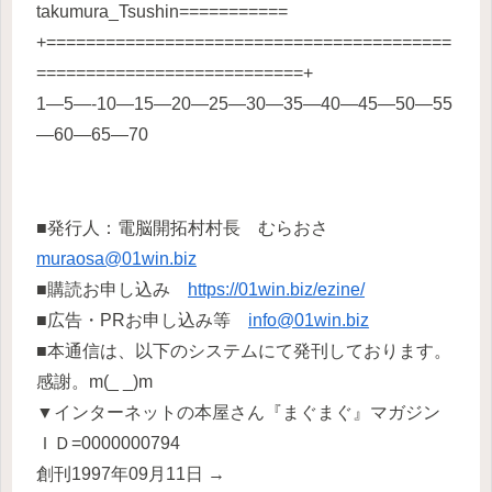
takumura_Tsushin===========
+=========================================
===========================+
1—5—-10—15—20—25—30—35—40—45—50—55
—60—65—70
■発行人：電脳開拓村村長 むらおさ
muraosa@01win.biz
■購読お申し込み
https://01win.biz/ezine/
■広告・PRお申し込み等
info@01win.biz
■本通信は、以下のシステムにて発刊しております。
感謝。m(_ _)m
▼インターネットの本屋さん『まぐまぐ』マガジン
ＩＤ=0000000794
創刊1997年09月11日 →