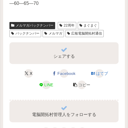
—60—65—70
メルマガバックナンバー
22周年
まぐまぐ
バックナンバー
メルマガ
広報電脳開拓村通信
シェアする
X
Facebook
はてブ
LINE
コピー
電脳開拓村管理人をフォローする