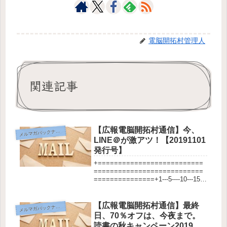
電脳開拓村管理人
関連記事
【広報電脳開拓村通信】今、
メ
ルマガバックナンバー
LINE＠が激アツ！【20191101
発行号】
+==========================
===========================
===============+1---5----10---15--
-20---25---30---35---40---45---5...
【広報電脳開拓村通信】最終
メ
ルマガバックナンバー
日、70％オフは、今夜まで。
読書の秋キャンペーン2019年