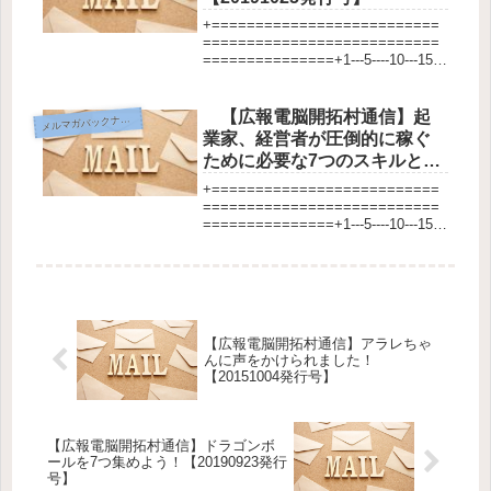
+==========================
===========================
===============+1---5----10---15--
-20---25---30---35---40---45---5...
【広報電脳開拓村通信】起
メ
ルマガバックナンバー
業家、経営者が圧倒的に稼ぐ
ために必要な7つのスキルと
は？【20151001発行号】
+==========================
===========================
===============+1---5----10---15--
-20---25---30---35---40---45---5...
【広報電脳開拓村通信】アラレちゃ
んに声をかけられました！
【20151004発行号】
【広報電脳開拓村通信】ドラゴンボ
ールを7つ集めよう！【20190923発行
号】