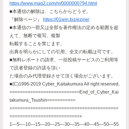
https://www.mag2.com/m/0000000794.html
■本通信の解除は、こちらからどうぞ。
『解除ページ』
https://01win.biz/ezine/
■本通信の一部又は全部を著作権法の定める範囲を超
えて、無断で複写、複製
転載することを禁じます。
出典を明らかにしての引用、全文の転載は可です。
■無料レポートの請求、一括投稿サービスのご利用等
で読者登録の許諾を頂い
た場合のみ代理登録させて頂く場合がございます。
■(C)1996-2019 Cyber_Kaitakumura All right reserved.
===========================End_of_Cyber_Kai
takumura_Tsushin===========
+=========================================
===========================+
1—5—-10—15—20—25—30—35—40—45—50—55