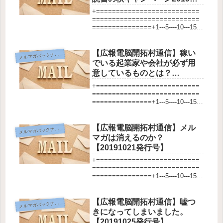
【20191031発行号】
+==========================
===========================
===============+1---5----10---15--
-20---25---30---35---40---45---5...
【広報電脳開拓村通信】稼い
メ
ルマガバックナンバー
でいる起業家や会社が必ず用
意しているものとは？
【20150601発行号】
+==========================
===========================
===============+1---5----10---15--
-20---25---30---35---40---45---5...
【広報電脳開拓村通信】メル
メ
ルマガバックナンバー
マガは消えるのか？
【20191021発行号】
+==========================
===========================
===============+1---5----10---15--
-20---25---30---35---40---45---5...
【広報電脳開拓村通信】嘘つ
メ
ルマガバックナンバー
きになってしまいました。
【20191025発行号】